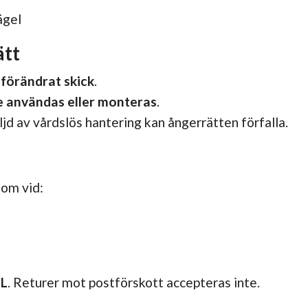
ägel
ätt
förändrat skick
.
e användas eller monteras
.
ljd av vårdslös hantering kan ångerrätten förfalla.
tom vid:
L
. Returer mot postförskott accepteras inte.