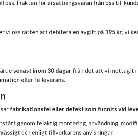
ll oss. Frakten för ersättningsvaran från oss till kun
r vi oss rätten att debitera en avgift på
195 kr
, vilk
värde
senast inom 30 dagar
från det att vi mottagit 
mation eller felleverans.
on
isar
fabrikationsfel eller defekt som funnits vid leve
ppstått genom felaktig montering, användning, modifie
mässigt
och enligt tillverkarens anvisningar.