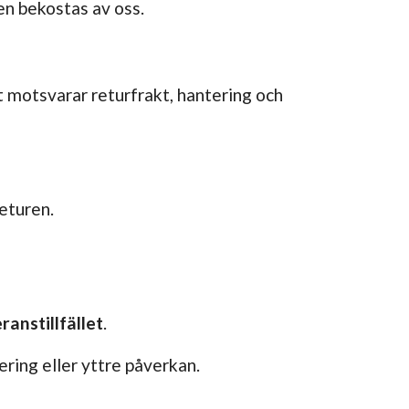
den bekostas av oss.
et motsvarar returfrakt, hantering och
returen.
ranstillfället
.
ring eller yttre påverkan.