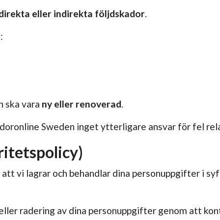
direkta eller indirekta följdskador
.
:
n ska vara
ny eller renoverad
.
doronline Sweden inget ytterligare ansvar för fel rela
itetspolicy)
t vi lagrar och behandlar dina personuppgifter i syft
 eller radering av dina personuppgifter genom att kon