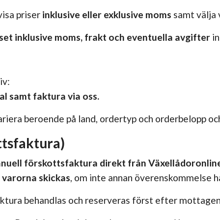
visa priser
inklusive eller exklusive moms
samt välja 
iset inklusive moms, frakt och eventuella avgifter
in
iv:
al samt faktura via oss.
ariera beroende på land, ordertyp och orderbelopp och 
ttsfaktura)
nuell förskottsfaktura direkt från Växellådoronli
n varorna skickas
, om inte annan överenskommelse ha
ktura behandlas och reserveras först efter mottagen