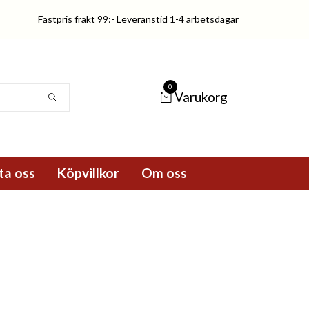
Fastpris frakt 99:- Leveranstid 1-4 arbetsdagar
0
Varukorg
ta oss
Köpvillkor
Om oss