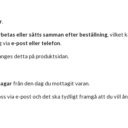
r
.
rbetas eller sätts samman efter beställning
, vilket
g via
e-post eller telefon
.
anges detta på produktsidan.
dagar
från den dag du mottagit varan.
s via e-post och det ska tydligt framgå att du vill å