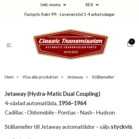
Inkl. moms
SEK
Fastpris frakt 99:- Leveranstid 1-4 arbetsdagar
0
Hem
Visa alla produkter
Jetaway
Stållameller
Jetaway (Hydra-Matic Dual Coupling)
4-växlad automatlåda,
1956–1964
Cadillac · Oldsmobile · Pontiac · Nash · Hudson
Stållameller till Jetaway automatlådor – säljs
styckvis
.