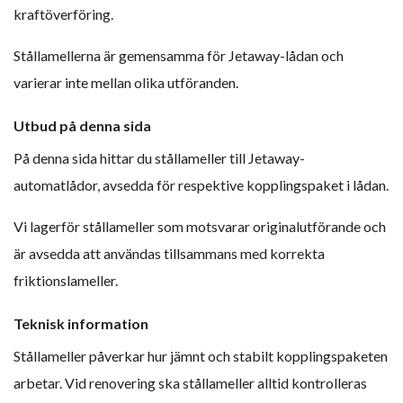
kraftöverföring.
Stållamellerna är gemensamma för Jetaway-lådan och
varierar inte mellan olika utföranden.
Utbud på denna sida
På denna sida hittar du stållameller till Jetaway-
automatlådor, avsedda för respektive kopplingspaket i lådan.
Vi lagerför stållameller som motsvarar originalutförande och
är avsedda att användas tillsammans med korrekta
friktionslameller.
Teknisk information
Stållameller påverkar hur jämnt och stabilt kopplingspaketen
arbetar. Vid renovering ska stållameller alltid kontrolleras