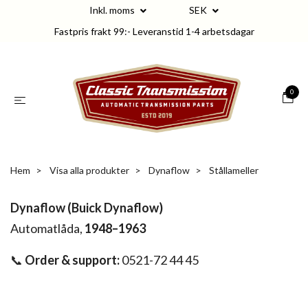
Inkl. moms
SEK
Fastpris frakt 99:- Leveranstid 1-4 arbetsdagar
0
Hem
Visa alla produkter
Dynaflow
Stållameller
Dynaflow (Buick Dynaflow)
Automatlåda,
1948–1963
📞
Order & support:
0521-72 44 45