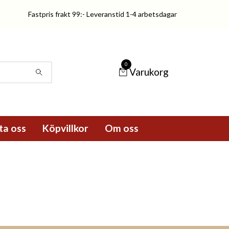
Fastpris frakt 99:- Leveranstid 1-4 arbetsdagar
0
Varukorg
ta oss
Köpvillkor
Om oss