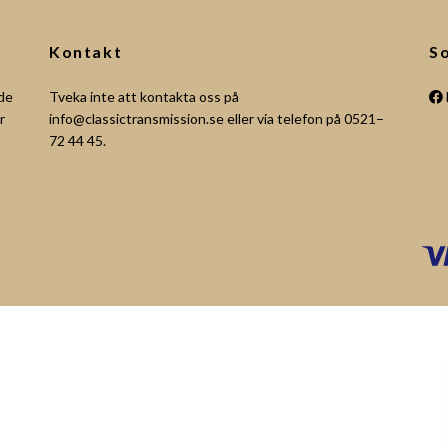
Kontakt
So
åde
Tveka inte att kontakta oss på
r
info@classictransmission.se
eller via telefon på 0521–
72 44 45.