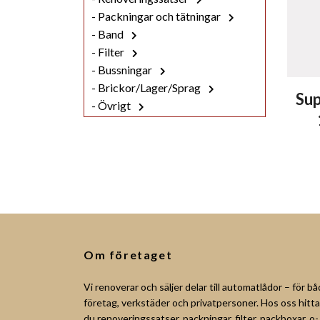
- Packningar och tätningar
- Band
- Filter
- Bussningar
- Brickor/Lager/Sprag
Sup
- Övrigt
Om företaget
Vi renoverar och säljer delar till automatlådor – för b
företag, verkstäder och privatpersoner. Hos oss hitta
du renoveringssatser, packningar, filter, packboxar, o-