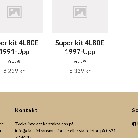
er kit 4L80E
Super kit 4L80E
1991-Upp
1997-Upp
Art: 598
Art: 599
6 239 kr
6 339 kr
Kontakt
So
åde
Tveka inte att kontakta oss på
r
info@classictransmission.se
eller via telefon på 0521–
72 44 45.