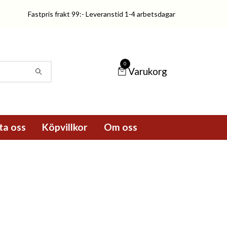
Fastpris frakt 99:- Leveranstid 1-4 arbetsdagar
0
Varukorg
ta oss
Köpvillkor
Om oss