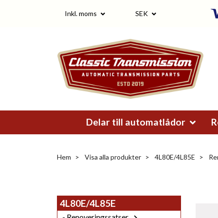
Inkl. moms
SEK
Delar till automatlådor
R
Hem
Visa alla produkter
4L80E/4L85E
Ren
4L80E/4L85E
- Renoveringssatser