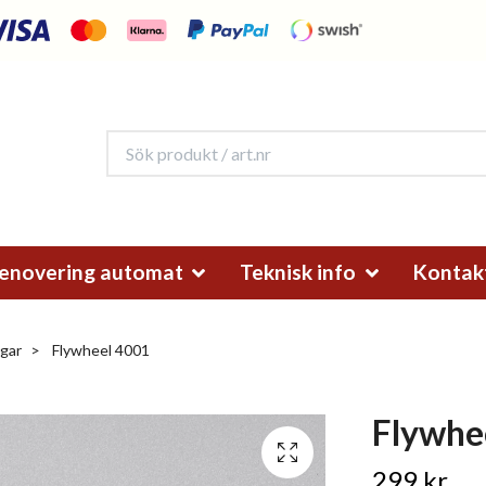
enovering automat
Teknisk info
Kontak
gar
Flywheel 4001
Flywhe
299 kr