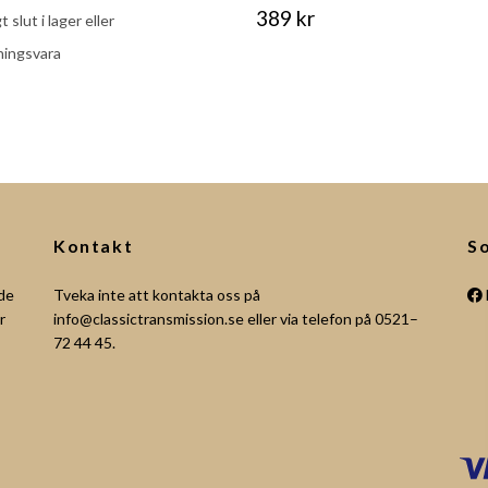
389 kr
gt slut i lager eller
ningsvara
Kontakt
So
åde
Tveka inte att kontakta oss på
r
info@classictransmission.se
eller via telefon på 0521–
72 44 45.