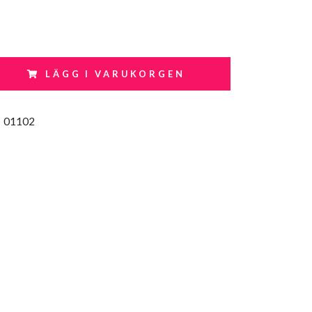
LÄGG I VARUKORGEN
:
01102