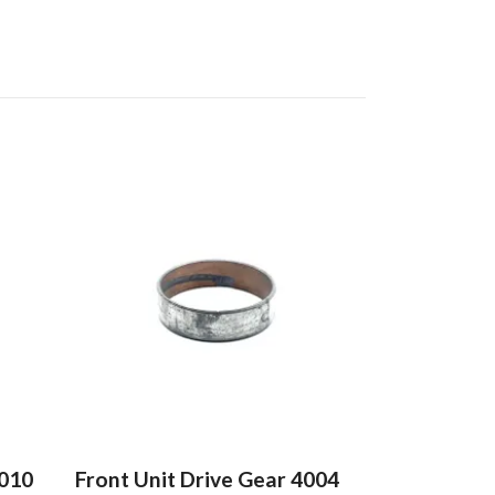
Rear Drive
389 kr
4010
Front Unit Drive Gear 4004