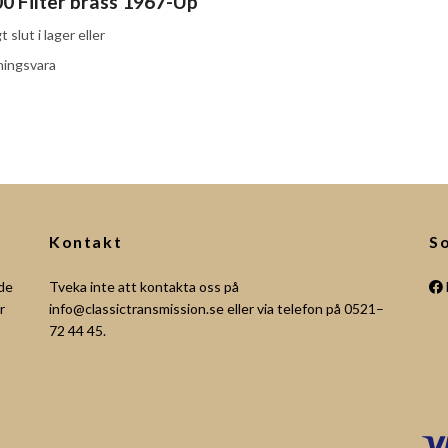
0 Filter brass 1967-Up
gt slut i lager eller
ningsvara
Kontakt
So
åde
Tveka inte att kontakta oss på
r
info@classictransmission.se
eller via telefon på 0521–
72 44 45.