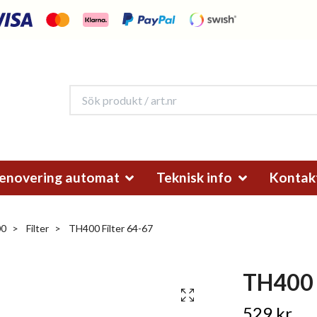
enovering automat
Teknisk info
Kontak
00
Filter
TH400 Filter 64-67
TH400 
529 kr