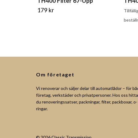
TH400 Filter 67-Upp
TH40
179 kr
Tillfälli
beställ
Om företaget
Vi renoverar och säljer delar till automatlådor – för b
företag, verkstäder och privatpersoner. Hos oss hitta
du renoveringssatser, packningar, filter, packboxar, o-
ringar.
© 2026 Classic Transmission