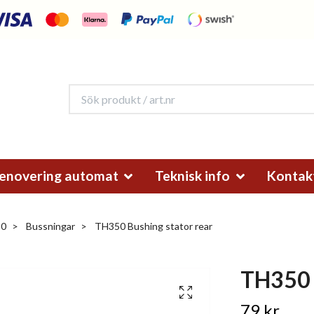
enovering automat
Teknisk info
Kontak
50
Bussningar
TH350 Bushing stator rear
TH350 
79 kr