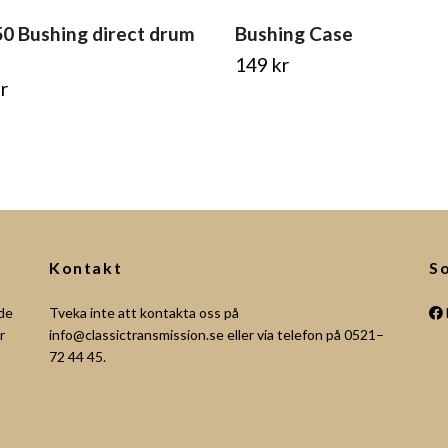
0 Bushing direct drum
Bushing Case
149 kr
r
Kontakt
So
åde
Tveka inte att kontakta oss på
r
info@classictransmission.se
eller via telefon på 0521–
72 44 45.