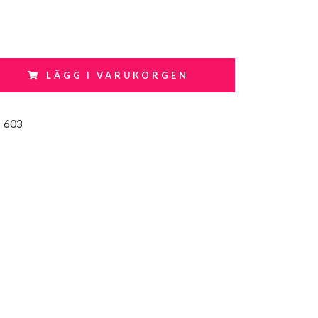
LÄGG I VARUKORGEN
:
603