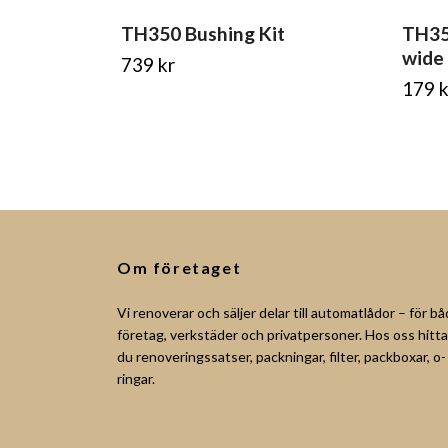
TH350 Bushing Kit
TH35
wide
739 kr
179 k
Om företaget
Vi renoverar och säljer delar till automatlådor – för b
företag, verkstäder och privatpersoner. Hos oss hitta
du renoveringssatser, packningar, filter, packboxar, o-
ringar.