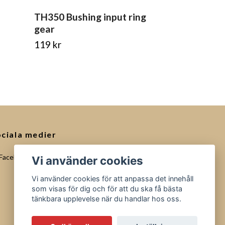
TH350 Bushing input ring
TH700 Bush
gear
(16,63 mm)
119 kr
109 kr
ciala medier
Facebook
Vi använder cookies
Vi använder cookies för att anpassa det innehåll
som visas för dig och för att du ska få bästa
tänkbara upplevelse när du handlar hos oss.