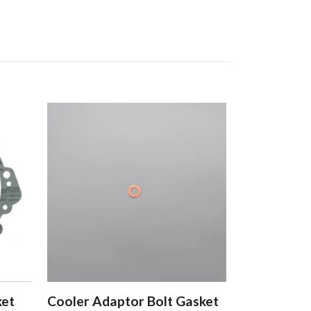
ket
Cooler Adaptor Bolt Gasket
Throttle Sh