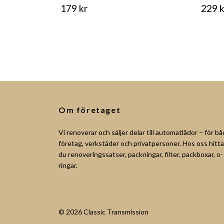
179 kr
229 k
Om företaget
Vi renoverar och säljer delar till automatlådor – för b
företag, verkstäder och privatpersoner. Hos oss hitta
du renoveringssatser, packningar, filter, packboxar, o-
ringar.
© 2026 Classic Transmission