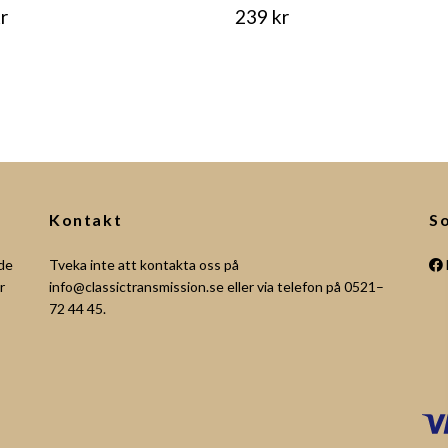
r
239 kr
Kontakt
So
åde
Tveka inte att kontakta oss på
r
info@classictransmission.se
eller via telefon på 0521–
72 44 45.