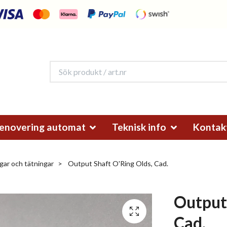
enovering automat
Teknisk info
Kontak
gar och tätningar
Output Shaft O'Ring Olds, Cad.
Output 
Cad.