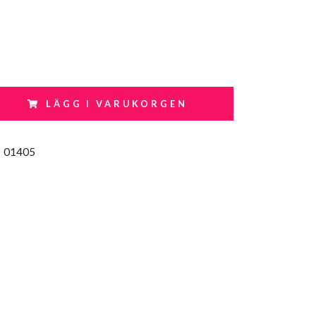
LÄGG I VARUKORGEN
:
01405