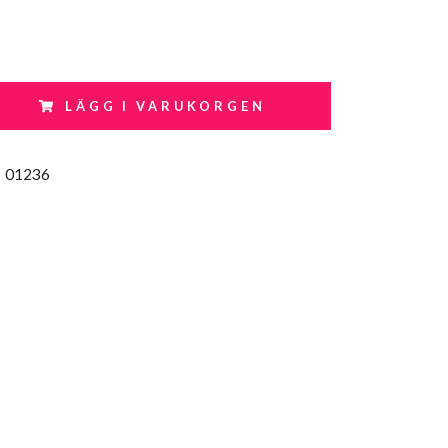
LÄGG I VARUKORGEN
:
01236