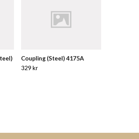
teel)
Coupling (Steel) 4175A
Rear Clutc
4203A
329 kr
229 kr