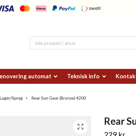
enovering automat
Teknisk info
Kontak
/Lager/Sprag
Rear Sun Gear (Bronze) 4200
Rear S
229 kr